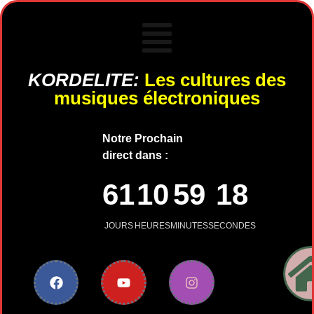
KORDELITE:
Les cultures des
musiques électroniques
Notre Prochain
direct dans :
61
10
59
18
JOURS
HEURES
MINUTES
SECONDES