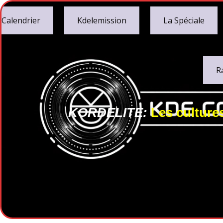
Calendrier
Kdelemission
La Spéciale
R
KORDELITE:
Les culture